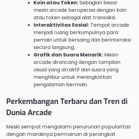
Koin atau Token:
Sebagian besar
mesin arcade beroperasi dengan koin
atau token sebagai alat transaksi.
Interaktivitas Sosial:
Tempat arcade
menjadi ruang berkumpulnya para
pemain untuk bersaing dan berinteraksi
secara langsung.
Grafik dan Suara Menarik:
Mesin
arcade dirancang dengan tampilan
visual yang atraktif dan suara yang
menghibur untuk meningkatkan
pengalaman bermain.
Perkembangan Terbaru dan Tren di
Dunia Arcade
Meski sempat mengalami penurunan popularitas
dengan maraknya permainan di perangkat