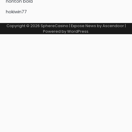
nonton bola
hokiwin77
Copyright © 2026
SphereCasino
| Expose News by
Ascendoor
|
Powered by
WordPress
.