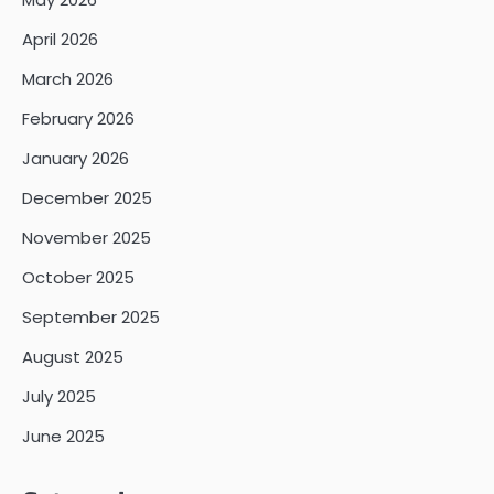
April 2026
March 2026
February 2026
January 2026
December 2025
November 2025
October 2025
September 2025
August 2025
July 2025
June 2025