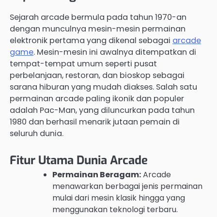
Sejarah arcade bermula pada tahun 1970-an
dengan munculnya mesin-mesin permainan
elektronik pertama yang dikenal sebagai
arcade
game
. Mesin-mesin ini awalnya ditempatkan di
tempat-tempat umum seperti pusat
perbelanjaan, restoran, dan bioskop sebagai
sarana hiburan yang mudah diakses. Salah satu
permainan arcade paling ikonik dan populer
adalah Pac-Man, yang diluncurkan pada tahun
1980 dan berhasil menarik jutaan pemain di
seluruh dunia.
Fitur Utama Dunia Arcade
Permainan Beragam:
Arcade
menawarkan berbagai jenis permainan
mulai dari mesin klasik hingga yang
menggunakan teknologi terbaru.