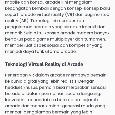
mobile dan konsol, arcade kini mengalami
kebangkitan kembali dengan konsep-konsep baru
seperti arcade virtual reality (VR) dan augmented
reality (AR). Teknologi ini memberikan
pengalaman bermain yang semakin imersif dan
menarik. Selain itu, konsep arcade modern banyak
berfokus pada game multiplayer dan turnamen,
memperkuat aspek sosial dan kompetitif yang
menjadi daya tarik utama arcade.
Teknologi Virtual Reality di Arcade
Penerapan VR dalam arcade membawa pemain
ke dunia digital yang lebih realistis. Dengan
headset khusus, pemain bisa merasakan sensasi
berada di dalam permainan secara langsung.
Inovasi ini menandai era baru dalam sejarah
arcade dan menarik minat generasi muda yang
mencari pengalaman bermain yang lebih