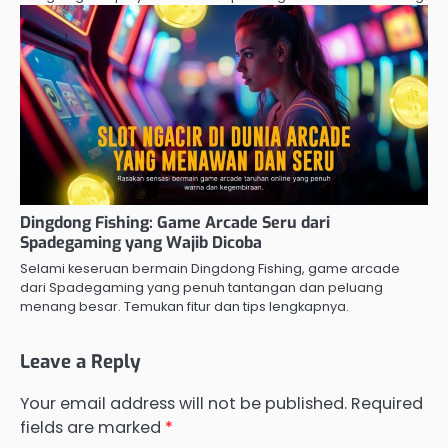
Dingdong Fishing: Game Arcade Seru dari
Spadegaming yang Wajib Dicoba
Selami keseruan bermain Dingdong Fishing, game arcade
dari Spadegaming yang penuh tantangan dan peluang
menang besar. Temukan fitur dan tips lengkapnya.
Leave a Reply
Your email address will not be published.
Required
fields are marked
*