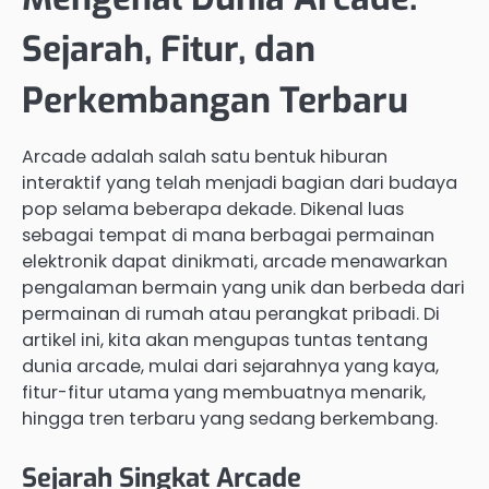
Sejarah, Fitur, dan
Perkembangan Terbaru
Arcade adalah salah satu bentuk hiburan
interaktif yang telah menjadi bagian dari budaya
pop selama beberapa dekade. Dikenal luas
sebagai tempat di mana berbagai permainan
elektronik dapat dinikmati, arcade menawarkan
pengalaman bermain yang unik dan berbeda dari
permainan di rumah atau perangkat pribadi. Di
artikel ini, kita akan mengupas tuntas tentang
dunia arcade, mulai dari sejarahnya yang kaya,
fitur-fitur utama yang membuatnya menarik,
hingga tren terbaru yang sedang berkembang.
Sejarah Singkat Arcade