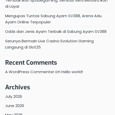
Tembak Ikan Spadegaming: Sensasi Seru Berburu Ikan
di Layar
Mengupas Tuntas Sabung Ayam SV388, Arena Adu
Ayam Online Terpopuler
Odds dan Jenis Ayam Terbaik di Sabung Ayam SV388
Serunya Bermain Live Casino Evolution Gaming
Langsung di Slot25
Recent Comments
on
A WordPress Commenter
Hello world!
Archives
July 2026
June 2026
May 2026