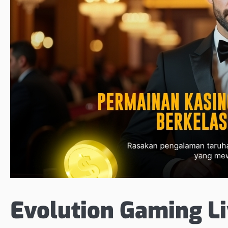
Evolution Gaming Li