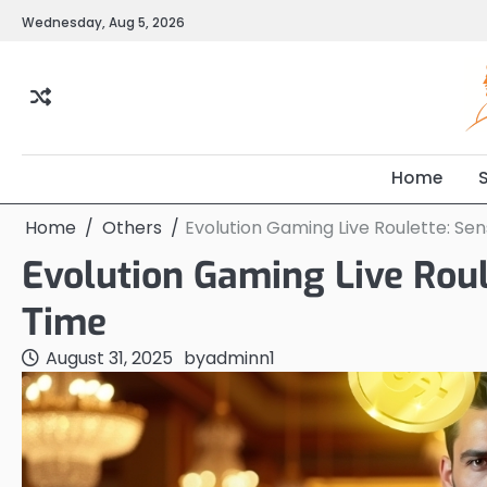
Skip
Wednesday, Aug 5, 2026
to
content
Home
S
Home
Others
Evolution Gaming Live Roulette: Sen
Evolution Gaming Live Roul
Time
August 31, 2025
by
adminn1