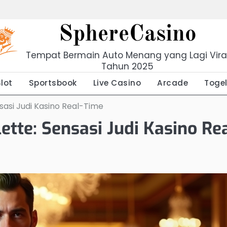
SphereCasino
Tempat Bermain Auto Menang yang Lagi Vira
Tahun 2025
lot
Sportsbook
Live Casino
Arcade
Toge
sasi Judi Kasino Real-Time
ette: Sensasi Judi Kasino Rea