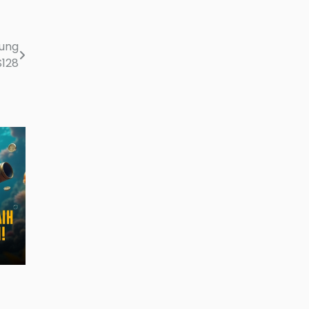
bung
128