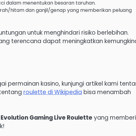
cci dalam menentukan besaran taruhan.
rah/hitam dan ganjil/genap yang memberikan peluang
untungan untuk menghindari risiko berlebihan.
 yang terencana dapat meningkatkan kemungkin
ai permainan kasino, kunjungi artikel kami tent
i tentang
roulette di Wikipedia
bisa menambah
l
Evolution Gaming Live Roulette
yang memberi
k!