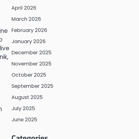
April 2026
March 2026
February 2026
ine
o
January 2026
live
December 2025
ik,
November 2025
October 2025
September 2025
August 2025
e
n
July 2025
June 2025
Categories