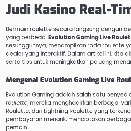
Judi Kasino Real-Ti
Bermain roulette secara langsung dengan d
yang berbeda.
Evolution Gaming Live Roulet
sesungguhnya, menampilkan roda roulette yan
dealer yang interaktif. Dalam artikel ini, kit
serta tips untuk meningkatkan peluang mena
Mengenal Evolution Gaming Live Roul
Evolution Gaming adalah salah satu penyedia 
roulette
, mereka menghadirkan berbagai vari
Roulette, dan Lightning Roulette yang terkenal
pembayaran menarik, menciptakan berbagai p
pemain.