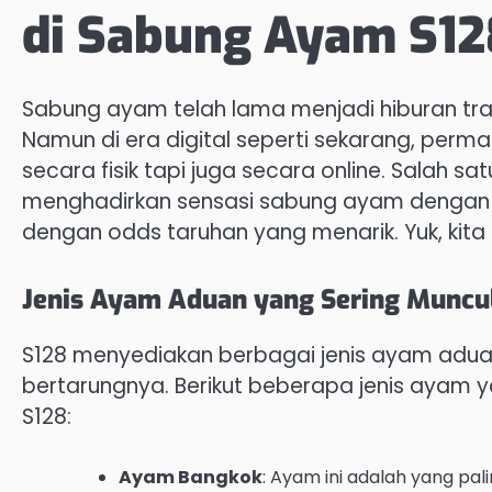
di Sabung Ayam S12
Sabung ayam telah lama menjadi hiburan tra
Namun di era digital seperti sekarang, per
secara fisik tapi juga secara online. Salah s
menghadirkan sensasi sabung ayam dengan b
dengan odds taruhan yang menarik. Yuk, kita 
Jenis Ayam Aduan yang Sering Muncul
S128 menyediakan berbagai jenis ayam adu
bertarungnya. Berikut beberapa jenis ayam 
S128:
Ayam Bangkok
: Ayam ini adalah yang pa