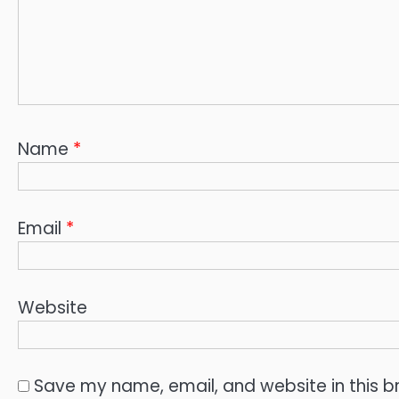
Name
*
Email
*
Website
Save my name, email, and website in this b