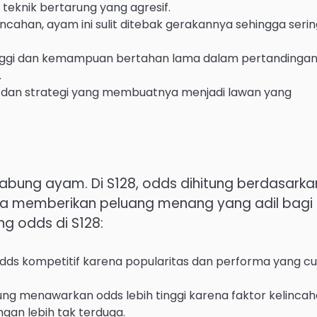
teknik bertarung yang agresif.
incahan, ayam ini sulit ditebak gerakannya sehingga seri
inggi dan kemampuan bertahan lama dalam pertandingan
.
an dan strategi yang membuatnya menjadi lawan yang
abung ayam. Di S128, odds dihitung berdasarka
ga memberikan peluang menang yang adil bagi
ng odds di S128:
 odds kompetitif karena popularitas dan performa yang c
ung menawarkan odds lebih tinggi karena faktor kelinca
gan lebih tak terduga.