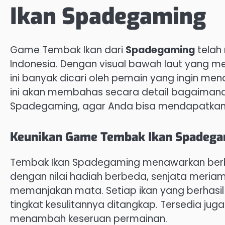
Ikan Spadegaming
Game Tembak Ikan dari
Spadegaming
telah
Indonesia. Dengan visual bawah laut yang m
ini banyak dicari oleh pemain yang ingin men
ini akan membahas secara detail bagaima
Spadegaming, agar Anda bisa mendapatkan 
Keunikan Game Tembak Ikan Spadeg
Tembak Ikan Spadegaming menawarkan berbaga
dengan nilai hadiah berbeda, senjata meriam
memanjakan mata. Setiap ikan yang berhasi
tingkat kesulitannya ditangkap. Tersedia ju
menambah keseruan permainan.