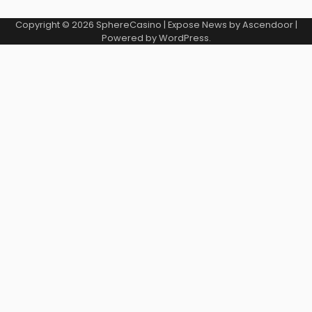
Copyright © 2026
SphereCasino
| Expose News by
Ascendoor
|
Powered by
WordPress
.