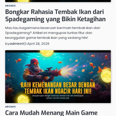
ARCADE
Bongkar Rahasia Tembak Ikan dari
Spadegaming yang Bikin Ketagihan
Mau tau bagaimana keseruan bermain tembak ikan dari
Spadegaming? Artikel ini mengupas tuntas fitur dan
keunggulan game tembak ikan yang sedang hits!
April 28, 2026
by
adminn1
ARCADE
Cara Mudah Menang Main Game