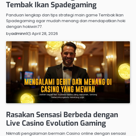
Tembak Ikan Spadegaming
Panduan lengkap dan tips strategi main game Tembak Ikan
Spadegaming agar mudah menang dan mendapatkan hoki
dengan hokiwin77.
April 28, 2026
by
adminn1
Rasakan Sensasi Berbeda dengan
Live Casino Evolution Gaming
Nikmati pengalaman bermain Casino online dengan sensasi