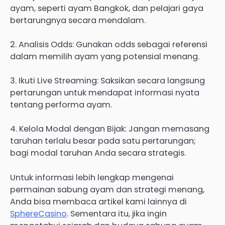
ayam, seperti ayam Bangkok, dan pelajari gaya
bertarungnya secara mendalam.
2. Analisis Odds: Gunakan odds sebagai referensi
dalam memilih ayam yang potensial menang.
3. Ikuti Live Streaming: Saksikan secara langsung
pertarungan untuk mendapat informasi nyata
tentang performa ayam.
4. Kelola Modal dengan Bijak: Jangan memasang
taruhan terlalu besar pada satu pertarungan;
bagi modal taruhan Anda secara strategis.
Untuk informasi lebih lengkap mengenai
permainan sabung ayam dan strategi menang,
Anda bisa membaca artikel kami lainnya di
SphereCasino
. Sementara itu, jika ingin