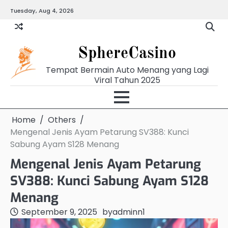
Skip
Tuesday, Aug 4, 2026
to
content
SphereCasino
Tempat Bermain Auto Menang yang Lagi
Viral Tahun 2025
Home
Others
Mengenal Jenis Ayam Petarung SV388: Kunci
Sabung Ayam S128 Menang
Mengenal Jenis Ayam Petarung
SV388: Kunci Sabung Ayam S128
Menang
September 9, 2025
by
adminn1