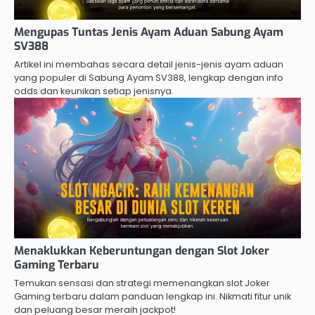
Mengupas Tuntas Jenis Ayam Aduan Sabung Ayam
SV388
Artikel ini membahas secara detail jenis-jenis ayam aduan
yang populer di Sabung Ayam SV388, lengkap dengan info
odds dan keunikan setiap jenisnya.
Menaklukkan Keberuntungan dengan Slot Joker
Gaming Terbaru
Temukan sensasi dan strategi memenangkan slot Joker
Gaming terbaru dalam panduan lengkap ini. Nikmati fitur unik
dan peluang besar meraih jackpot!