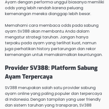
Ayam dengan performa unggul biasanya memiliki
odds yang lebih rendah karena peluang
kemenangan mereka dianggap lebih besar.
Memahami cara membaca odds pada sabung
ayam SV388 akan membantu Anda dalam
mengatur strategi taruhan. Jangan hanya
terpaku pada ayam yang terlihat kuat, namun
juga perhatikan history pertarungan dan rekor
kemenangan untuk memaksimalkan keuntungan.
Provider SV388: Platform Sabung
Ayam Terpercaya
SV388 merupakan salah satu provider sabung
ayam online yang paling populer dan terpercaya
di Indonesia. Dengan tampilan yang user friendly
dan sistem taruhan yang transparan, SV388