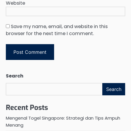
Website
Save my name, email, and website in this
browser for the next time I comment.
Search
Search
Recent Posts
Mengenal Togel Singapore: Strategi dan Tips Ampuh
Menang