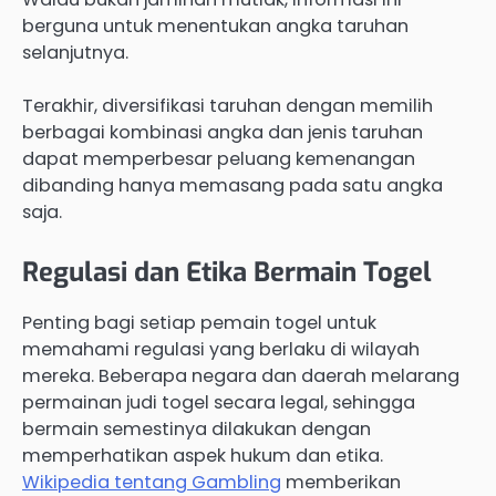
berguna untuk menentukan angka taruhan
selanjutnya.
Terakhir, diversifikasi taruhan dengan memilih
berbagai kombinasi angka dan jenis taruhan
dapat memperbesar peluang kemenangan
dibanding hanya memasang pada satu angka
saja.
Regulasi dan Etika Bermain Togel
Penting bagi setiap pemain togel untuk
memahami regulasi yang berlaku di wilayah
mereka. Beberapa negara dan daerah melarang
permainan judi togel secara legal, sehingga
bermain semestinya dilakukan dengan
memperhatikan aspek hukum dan etika.
Wikipedia tentang Gambling
memberikan