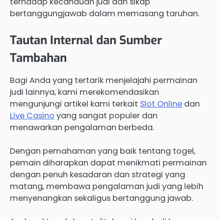
terhadap kecanduan judi dan sikap
bertanggungjawab dalam memasang taruhan.
Tautan Internal dan Sumber
Tambahan
Bagi Anda yang tertarik menjelajahi permainan
judi lainnya, kami merekomendasikan
mengunjungi artikel kami terkait
Slot Online
dan
Live Casino
yang sangat populer dan
menawarkan pengalaman berbeda.
Dengan pemahaman yang baik tentang togel,
pemain diharapkan dapat menikmati permainan
dengan penuh kesadaran dan strategi yang
matang, membawa pengalaman judi yang lebih
menyenangkan sekaligus bertanggung jawab.