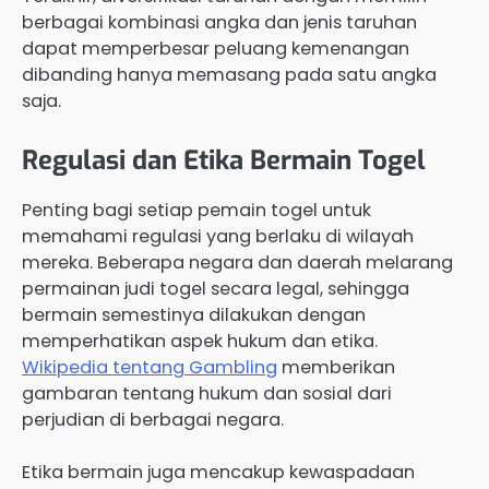
berbagai kombinasi angka dan jenis taruhan
dapat memperbesar peluang kemenangan
dibanding hanya memasang pada satu angka
saja.
Regulasi dan Etika Bermain Togel
Penting bagi setiap pemain togel untuk
memahami regulasi yang berlaku di wilayah
mereka. Beberapa negara dan daerah melarang
permainan judi togel secara legal, sehingga
bermain semestinya dilakukan dengan
memperhatikan aspek hukum dan etika.
Wikipedia tentang Gambling
memberikan
gambaran tentang hukum dan sosial dari
perjudian di berbagai negara.
Etika bermain juga mencakup kewaspadaan