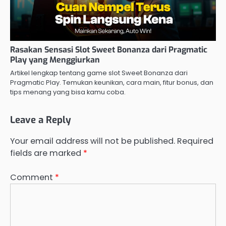
Rasakan Sensasi Slot Sweet Bonanza dari Pragmatic
Play yang Menggiurkan
Artikel lengkap tentang game slot Sweet Bonanza dari
Pragmatic Play. Temukan keunikan, cara main, fitur bonus, dan
tips menang yang bisa kamu coba.
Leave a Reply
Your email address will not be published.
Required
fields are marked
*
Comment
*