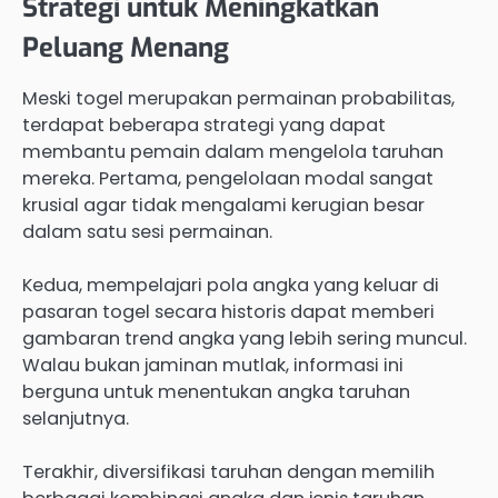
Strategi untuk Meningkatkan
Peluang Menang
Meski togel merupakan permainan probabilitas,
terdapat beberapa strategi yang dapat
membantu pemain dalam mengelola taruhan
mereka. Pertama, pengelolaan modal sangat
krusial agar tidak mengalami kerugian besar
dalam satu sesi permainan.
Kedua, mempelajari pola angka yang keluar di
pasaran togel secara historis dapat memberi
gambaran trend angka yang lebih sering muncul.
Walau bukan jaminan mutlak, informasi ini
berguna untuk menentukan angka taruhan
selanjutnya.
Terakhir, diversifikasi taruhan dengan memilih