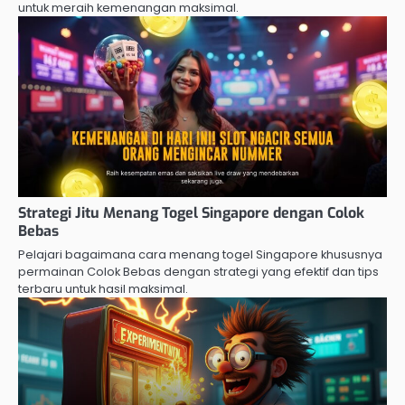
untuk meraih kemenangan maksimal.
Strategi Jitu Menang Togel Singapore dengan Colok
Bebas
Pelajari bagaimana cara menang togel Singapore khususnya
permainan Colok Bebas dengan strategi yang efektif dan tips
terbaru untuk hasil maksimal.