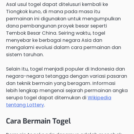
Asal usul togel dapat ditelusuri kembali ke
Tiongkok kuno, di mana pada masa itu
permainan ini digunakan untuk mengumpulkan
dana pembangunan proyek besar seperti
Tembok Besar China. Seiring waktu, togel
menyebar ke berbagai negara Asia dan
mengalami evolusi dalam cara permainan dan
sistem taruhan.
Selain itu, togel menjadi populer di Indonesia dan
negara-negara tetangga dengan variasi pasaran
dan teknik bermain yang beragam. Informasi
lebih lengkap mengenai sejarah permainan angka
serupa togel dapat ditemukan di
Wikipedia
tentang Lottery
.
Cara Bermain Togel