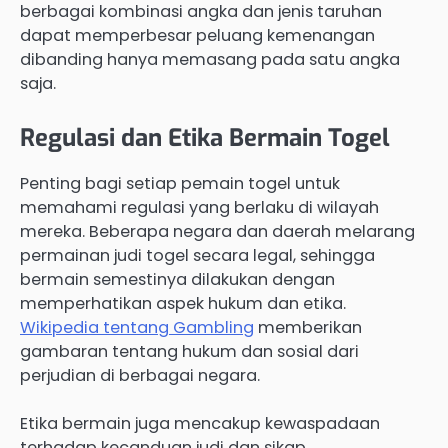
berbagai kombinasi angka dan jenis taruhan
dapat memperbesar peluang kemenangan
dibanding hanya memasang pada satu angka
saja.
Regulasi dan Etika Bermain Togel
Penting bagi setiap pemain togel untuk
memahami regulasi yang berlaku di wilayah
mereka. Beberapa negara dan daerah melarang
permainan judi togel secara legal, sehingga
bermain semestinya dilakukan dengan
memperhatikan aspek hukum dan etika.
Wikipedia tentang Gambling
memberikan
gambaran tentang hukum dan sosial dari
perjudian di berbagai negara.
Etika bermain juga mencakup kewaspadaan
terhadap kecanduan judi dan sikap