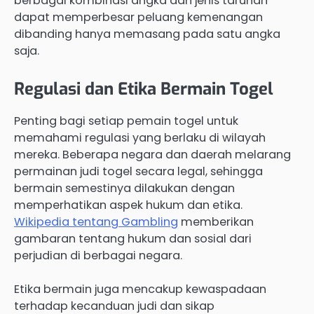
berbagai kombinasi angka dan jenis taruhan
dapat memperbesar peluang kemenangan
dibanding hanya memasang pada satu angka
saja.
Regulasi dan Etika Bermain Togel
Penting bagi setiap pemain togel untuk
memahami regulasi yang berlaku di wilayah
mereka. Beberapa negara dan daerah melarang
permainan judi togel secara legal, sehingga
bermain semestinya dilakukan dengan
memperhatikan aspek hukum dan etika.
Wikipedia tentang Gambling
memberikan
gambaran tentang hukum dan sosial dari
perjudian di berbagai negara.
Etika bermain juga mencakup kewaspadaan
terhadap kecanduan judi dan sikap