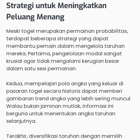
Strategi untuk Meningkatkan
Peluang Menang
Meski togel merupakan permainan probabilitas,
terdapat beberapa strategi yang dapat
membantu pemain dalam mengelola taruhan
mereka. Pertama, pengelolaan modal sangat
krusial agar tidak mengalami kerugian besar
dalam satu sesi permainan.
Kedua, mempelajari pola angka yang keluar di
pasaran togel secara historis dapat memberi
gambaran trend angka yang lebih sering muncul.
Walau bukan jaminan mutlak, informasi ini
berguna untuk menentukan angka taruhan
selanjutnya.
Terakhir, diversifikasi taruhan dengan memilih