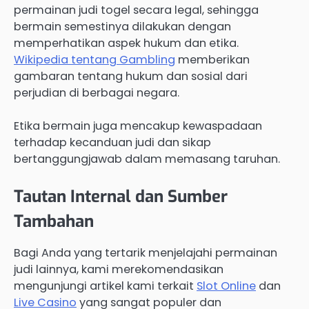
permainan judi togel secara legal, sehingga
bermain semestinya dilakukan dengan
memperhatikan aspek hukum dan etika.
Wikipedia tentang Gambling
memberikan
gambaran tentang hukum dan sosial dari
perjudian di berbagai negara.
Etika bermain juga mencakup kewaspadaan
terhadap kecanduan judi dan sikap
bertanggungjawab dalam memasang taruhan.
Tautan Internal dan Sumber
Tambahan
Bagi Anda yang tertarik menjelajahi permainan
judi lainnya, kami merekomendasikan
mengunjungi artikel kami terkait
Slot Online
dan
Live Casino
yang sangat populer dan