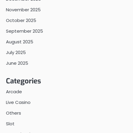
November 2025
October 2025
September 2025
August 2025
July 2025
June 2025
Categories
Arcade
Live Casino
Others
Slot