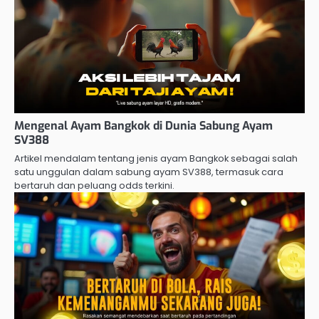
Mengenal Ayam Bangkok di Dunia Sabung Ayam
SV388
Artikel mendalam tentang jenis ayam Bangkok sebagai salah
satu unggulan dalam sabung ayam SV388, termasuk cara
bertaruh dan peluang odds terkini.