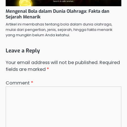
Mengenal Bola dalam Dunia Olahraga: Fakta dan
Sejarah Menarik
Artikel ini membahas tentang bola dalam dunia olahraga,
mulai dari pengertian, jenis, sejarah, hingga fakta menarik
yang mungkin belum Anda ketahui.
Leave a Reply
Your email address will not be published.
Required
fields are marked
*
Comment
*