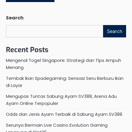
Search
Search
Recent Posts
Mengenal Togel Singapore: Strategi dan Tips Ampuh
Menang
Tembak Ikan Spadegaming: Sensasi Seru Berburu Ikan
di Layar
Mengupas Tuntas Sabung Ayam SV388, Arena Adu
Ayam Online Terpopuler
Odds dan Jenis Ayam Terbaik di Sabung Ayam SV388
Serunya Bermain Live Casino Evolution Gaming