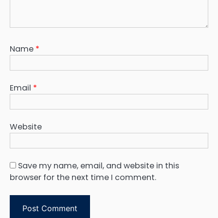
Name
*
Email
*
Website
Save my name, email, and website in this
browser for the next time I comment.