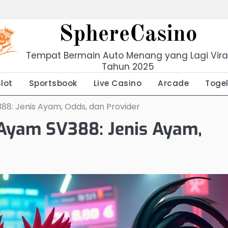
SphereCasino
Tempat Bermain Auto Menang yang Lagi Vira
Tahun 2025
lot
Sportsbook
Live Casino
Arcade
Toge
88: Jenis Ayam, Odds, dan Provider
 Ayam SV388: Jenis Ayam,