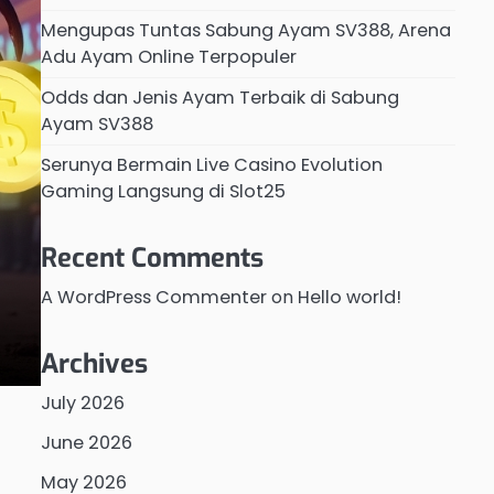
Mengupas Tuntas Sabung Ayam SV388, Arena
Adu Ayam Online Terpopuler
Odds dan Jenis Ayam Terbaik di Sabung
Ayam SV388
Serunya Bermain Live Casino Evolution
Gaming Langsung di Slot25
Recent Comments
A WordPress Commenter
on
Hello world!
Archives
July 2026
June 2026
May 2026