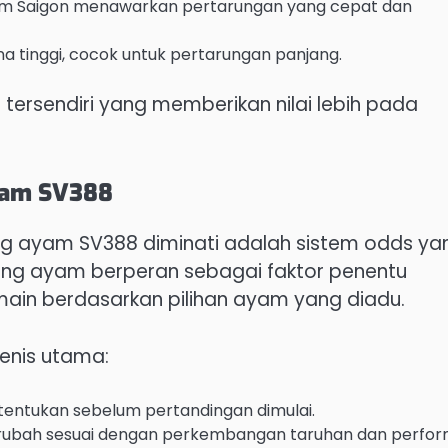
ayam Saigon menawarkan pertarungan yang cepat dan
a tinggi, cocok untuk pertarungan panjang.
tersendiri yang memberikan nilai lebih pada
yam SV388
g ayam SV388 diminati adalah sistem odds ya
ung ayam berperan sebagai faktor penentu
in berdasarkan pilihan ayam yang diadu.
enis utama:
tentukan sebelum pertandingan dimulai.
rubah sesuai dengan perkembangan taruhan dan perfo