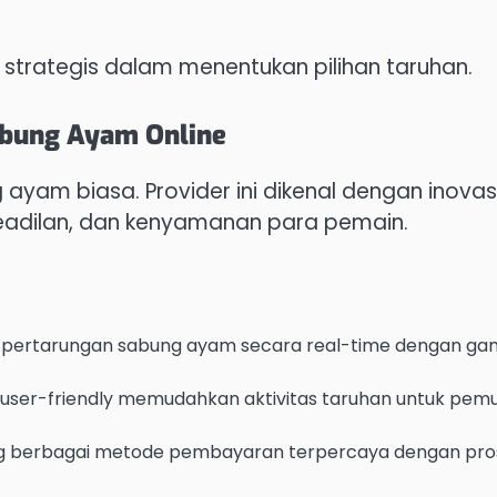
 strategis dalam menentukan pilihan taruhan.
abung Ayam Online
yam biasa. Provider ini dikenal dengan inovas
keadilan, dan kenyamanan para pemain.
 pertarungan sabung ayam secara real-time dengan g
 user-friendly memudahkan aktivitas taruhan untuk pem
 berbagai metode pembayaran terpercaya dengan pro