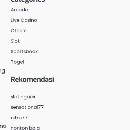
Arcade
Live Casino
Others
Slot
Sportsbook
Togel
ng
Rekomendasi
slot ngacir
sensational77
citra77
rma
nonton bola