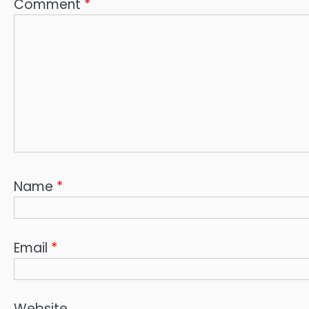
Comment
*
Name
*
Email
*
Website