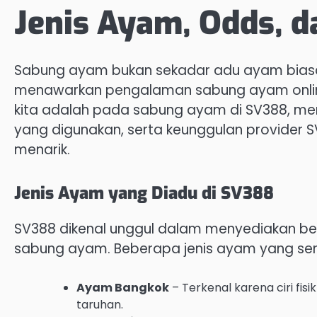
Jenis Ayam, Odds, d
Sabung ayam bukan sekadar adu ayam biasa
menawarkan pengalaman sabung ayam online pa
kita adalah pada sabung ayam di SV388, me
yang digunakan, serta keunggulan provider 
menarik.
Jenis Ayam yang Diadu di SV388
SV388 dikenal unggul dalam menyediakan be
sabung ayam. Beberapa jenis ayam yang seri
Ayam Bangkok
– Terkenal karena ciri fisi
taruhan.