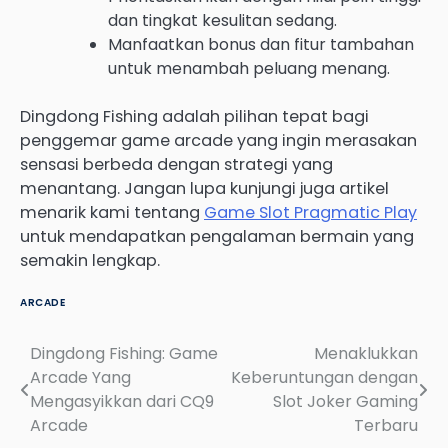
dan tingkat kesulitan sedang.
Manfaatkan bonus dan fitur tambahan
untuk menambah peluang menang.
Dingdong Fishing adalah pilihan tepat bagi
penggemar game arcade yang ingin merasakan
sensasi berbeda dengan strategi yang
menantang. Jangan lupa kunjungi juga artikel
menarik kami tentang
Game Slot Pragmatic Play
untuk mendapatkan pengalaman bermain yang
semakin lengkap.
ARCADE
Dingdong Fishing: Game
Menaklukkan
Post
Arcade Yang
Keberuntungan dengan
navigation
Mengasyikkan dari CQ9
Slot Joker Gaming
Arcade
Terbaru