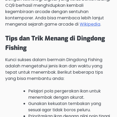
CQ9 berhasil menghidupkan kembali
kegembiraan arcade dengan sentuhan
kontemporer. Anda bisa membaca lebih lanjut
mengenai sejarah game arcade di
Wikipedia
.
Tips dan Trik Menang di Dingdong
Fishing
Kunci sukses dalam bermain Dingdong Fishing
adalah mengetahui jenis ikan dan waktu yang
tepat untuk menembak. Berikut beberapa tips
yang bisa membantu anda:
Pelajari pola pergerakan ikan untuk
menembak dengan akurat.
Gunakan kekuatan tembakan yang
sesuai agar tidak boros peluru.
Prioritaskan ikan dengan nilai poin tinggi