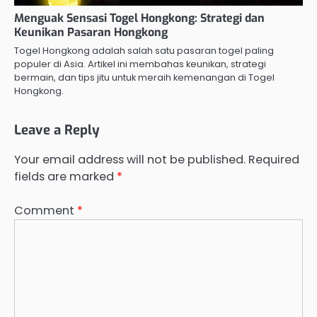
Menguak Sensasi Togel Hongkong: Strategi dan
Keunikan Pasaran Hongkong
Togel Hongkong adalah salah satu pasaran togel paling
populer di Asia. Artikel ini membahas keunikan, strategi
bermain, dan tips jitu untuk meraih kemenangan di Togel
Hongkong.
Leave a Reply
Your email address will not be published.
Required
fields are marked
*
Comment
*