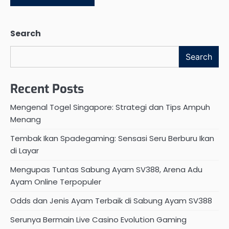
Search
Search
Recent Posts
Mengenal Togel Singapore: Strategi dan Tips Ampuh
Menang
Tembak Ikan Spadegaming: Sensasi Seru Berburu Ikan
di Layar
Mengupas Tuntas Sabung Ayam SV388, Arena Adu
Ayam Online Terpopuler
Odds dan Jenis Ayam Terbaik di Sabung Ayam SV388
Serunya Bermain Live Casino Evolution Gaming