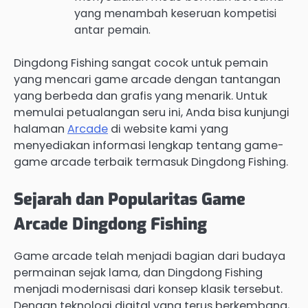
yang menambah keseruan kompetisi
antar pemain.
Dingdong Fishing sangat cocok untuk pemain
yang mencari game arcade dengan tantangan
yang berbeda dan grafis yang menarik. Untuk
memulai petualangan seru ini, Anda bisa kunjungi
halaman
Arcade
di website kami yang
menyediakan informasi lengkap tentang game-
game arcade terbaik termasuk Dingdong Fishing.
Sejarah dan Popularitas Game
Arcade Dingdong Fishing
Game arcade telah menjadi bagian dari budaya
permainan sejak lama, dan Dingdong Fishing
menjadi modernisasi dari konsep klasik tersebut.
Dengan teknologi digital yang terus berkembang,