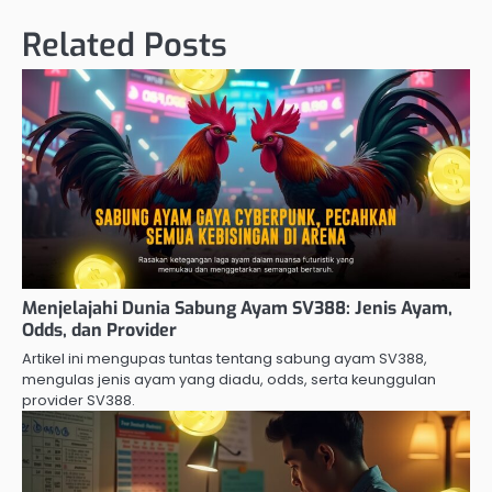
Related Posts
Menjelajahi Dunia Sabung Ayam SV388: Jenis Ayam,
Odds, dan Provider
Artikel ini mengupas tuntas tentang sabung ayam SV388,
mengulas jenis ayam yang diadu, odds, serta keunggulan
provider SV388.