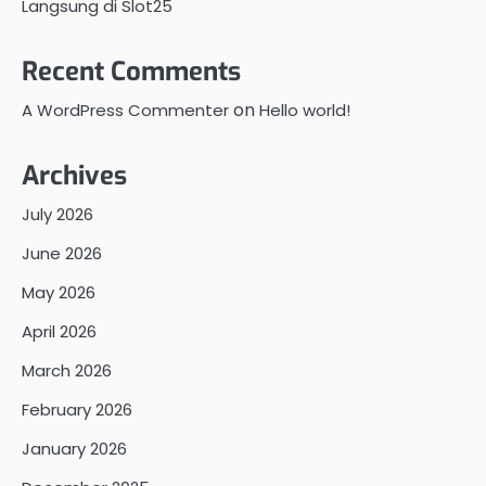
Langsung di Slot25
Recent Comments
on
A WordPress Commenter
Hello world!
Archives
July 2026
June 2026
May 2026
April 2026
March 2026
February 2026
January 2026