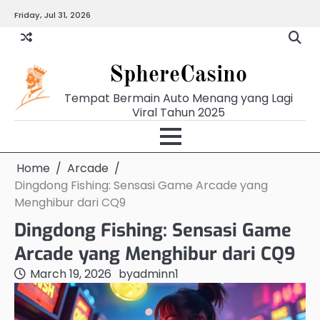
Skip
Friday, Jul 31, 2026
to
content
SphereCasino
Tempat Bermain Auto Menang yang Lagi
Viral Tahun 2025
Home
Arcade
Dingdong Fishing: Sensasi Game Arcade yang
Menghibur dari CQ9
Dingdong Fishing: Sensasi Game
Arcade yang Menghibur dari CQ9
March 19, 2026
by
adminn1