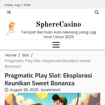
Skip
Friday, Aug 7, 2026
to
content
SphereCasino
Tempat Bermain Auto Menang yang Lagi
Viral Tahun 2025
Home
Slot
Pragmatic Play Slot: Eksplorasi Keunikan Sweet
Bonanza
Pragmatic Play Slot: Eksplorasi
Keunikan Sweet Bonanza
August 26, 2025
by
adminn1