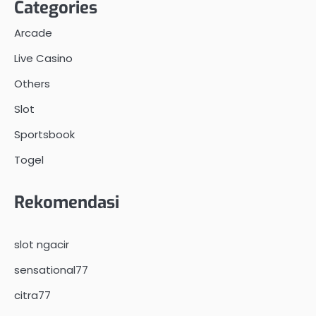
Categories
Arcade
Live Casino
Others
Slot
Sportsbook
Togel
Rekomendasi
slot ngacir
sensational77
citra77