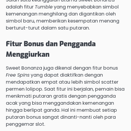
adalah fitur
Tumble
yang menyebabkan simbol
kemenangan menghilang dan digantikan oleh
simbol baru, memberikan kesempatan menang
berturut-turut dalam satu putaran.
Fitur Bonus dan Pengganda
Menggiurkan
Sweet Bonanza juga dikenal dengan fitur bonus
Free Spins
yang dapat diaktifkan dengan
mendapatkan empat atau lebih simbol scatter
permen lolipop. Saat fitur ini berjalan, pemain bisa
menikmati putaran gratis dengan pengganda
acak yang bisa menggandakan kemenangan
hingga berlipat ganda. Hal ini membuat setiap
putaran bonus sangat dinanti-nanti oleh para
penggemar slot.