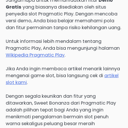
Jangan lupa untuk memanfaatkan fitur
Demo
Gratis
yang biasanya disediakan oleh situs
penyedia slot Pragmatic Play. Dengan mencoba
versi demo, Anda bisa belajar memahami pola
dan fitur permainan tanpa risiko kehilangan uang.
Untuk informasi lebih mendalam tentang
Pragmatic Play, Anda bisa mengunjungi halaman
Wikipedia Pragmatic Play
.
Jika Anda ingin membaca artikel menarik lainnya
mengenai game slot, bisa langsung cek di
artikel
slot kami
.
Dengan segala keunikan dan fitur yang
ditawarkan, Sweet Bonanza dari Pragmatic Play
adalah pilihan tepat bagi Anda yang ingin
menikmati pengalaman bermain slot penuh
warna sekaligus peluang besar meraih