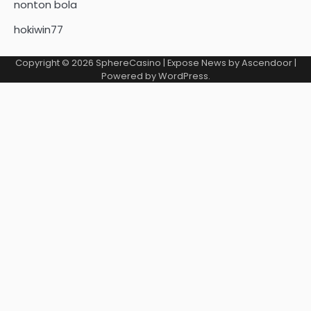
nonton bola
hokiwin77
Copyright © 2026
SphereCasino
| Expose News by
Ascendoor
|
Powered by
WordPress
.