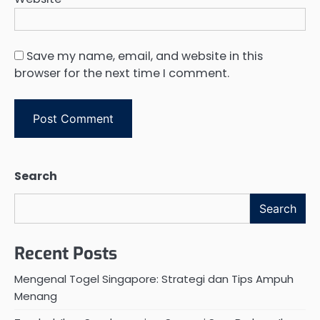
Save my name, email, and website in this
browser for the next time I comment.
Search
Search
Recent Posts
Mengenal Togel Singapore: Strategi dan Tips Ampuh
Menang