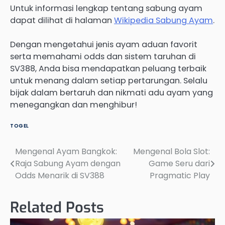
Untuk informasi lengkap tentang sabung ayam
dapat dilihat di halaman
Wikipedia Sabung Ayam
.
Dengan mengetahui jenis ayam aduan favorit
serta memahami odds dan sistem taruhan di
SV388, Anda bisa mendapatkan peluang terbaik
untuk menang dalam setiap pertarungan. Selalu
bijak dalam bertaruh dan nikmati adu ayam yang
menegangkan dan menghibur!
TOGEL
Mengenal Ayam Bangkok:
Mengenal Bola Slot:
Post
Raja Sabung Ayam dengan
Game Seru dari
navigation
Odds Menarik di SV388
Pragmatic Play
Related Posts