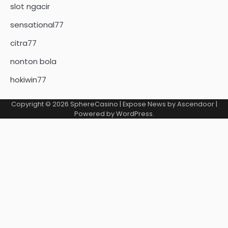
slot ngacir
sensational77
citra77
nonton bola
hokiwin77
Copyright © 2026
SphereCasino
| Expose News by
Ascendoor
|
Powered by
WordPress
.