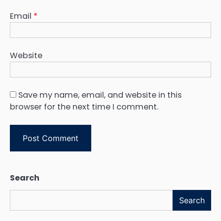
Email
*
Website
Save my name, email, and website in this
browser for the next time I comment.
Search
Search