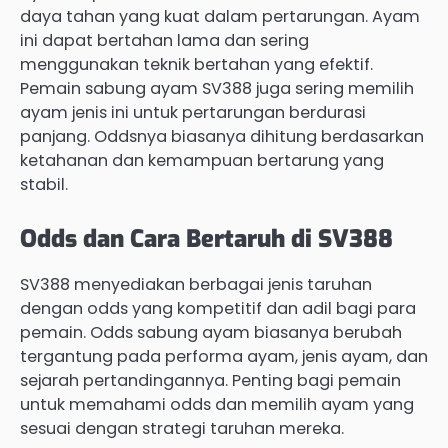
daya tahan yang kuat dalam pertarungan. Ayam
ini dapat bertahan lama dan sering
menggunakan teknik bertahan yang efektif.
Pemain sabung ayam SV388 juga sering memilih
ayam jenis ini untuk pertarungan berdurasi
panjang. Oddsnya biasanya dihitung berdasarkan
ketahanan dan kemampuan bertarung yang
stabil.
Odds dan Cara Bertaruh di SV388
SV388 menyediakan berbagai jenis taruhan
dengan odds yang kompetitif dan adil bagi para
pemain. Odds sabung ayam biasanya berubah
tergantung pada performa ayam, jenis ayam, dan
sejarah pertandingannya. Penting bagi pemain
untuk memahami odds dan memilih ayam yang
sesuai dengan strategi taruhan mereka.