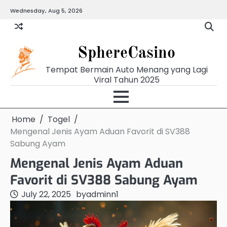
Skip
Wednesday, Aug 5, 2026
to
content
SphereCasino
Tempat Bermain Auto Menang yang Lagi
Viral Tahun 2025
Home
Togel
Mengenal Jenis Ayam Aduan Favorit di SV388
Sabung Ayam
Mengenal Jenis Ayam Aduan
Favorit di SV388 Sabung Ayam
July 22, 2025
by
adminn1