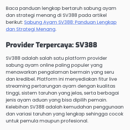
Baca panduan lengkap bertaruh sabung ayam
dan strategi menang di SV388 pada artikel
berikut:
Sabung Ayam SV388: Panduan Lengkap
dan Strategi Menang
.
Provider Terpercaya: SV388
SV388 adalah salah satu platform provider
sabung ayam online paling populer yang
menawarkan pengalaman bermain yang seru
dan kredibel. Platform ini menyediakan fitur live
streaming pertarungan ayam dengan kualitas
tinggi, sistem taruhan yang jelas, serta berbagai
jenis ayam aduan yang bisa dipilih pemain.
Kelebihan SV388 adalah kemudahan penggunaan
dan variasi taruhan yang lengkap sehingga cocok
untuk pemula maupun profesional.