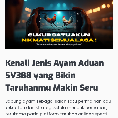
Kenali Jenis Ayam Aduan
SV388 yang Bikin
Taruhanmu Makin Seru
Sabung ayam sebagai salah satu permainan adu
kekuatan dan strategi selalu menarik perhatian,
terutama pada platform taruhan online seperti