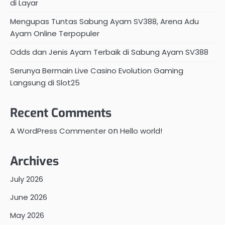
di Layar
Mengupas Tuntas Sabung Ayam SV388, Arena Adu
Ayam Online Terpopuler
Odds dan Jenis Ayam Terbaik di Sabung Ayam SV388
Serunya Bermain Live Casino Evolution Gaming
Langsung di Slot25
Recent Comments
on
A WordPress Commenter
Hello world!
Archives
July 2026
June 2026
May 2026