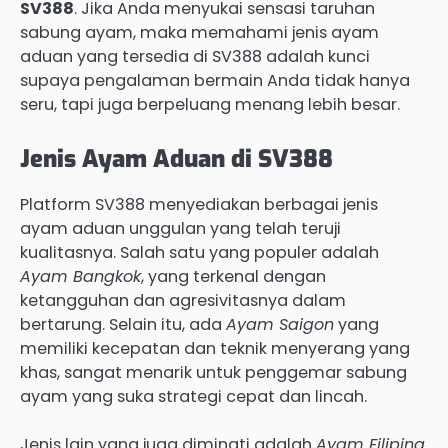
SV388
. Jika Anda menyukai sensasi taruhan
sabung ayam, maka memahami jenis ayam
aduan yang tersedia di SV388 adalah kunci
supaya pengalaman bermain Anda tidak hanya
seru, tapi juga berpeluang menang lebih besar.
Jenis Ayam Aduan di SV388
Platform SV388 menyediakan berbagai jenis
ayam aduan unggulan yang telah teruji
kualitasnya. Salah satu yang populer adalah
Ayam Bangkok
, yang terkenal dengan
ketangguhan dan agresivitasnya dalam
bertarung. Selain itu, ada
Ayam Saigon
yang
memiliki kecepatan dan teknik menyerang yang
khas, sangat menarik untuk penggemar sabung
ayam yang suka strategi cepat dan lincah.
Jenis lain yang juga diminati adalah
Ayam Filipina