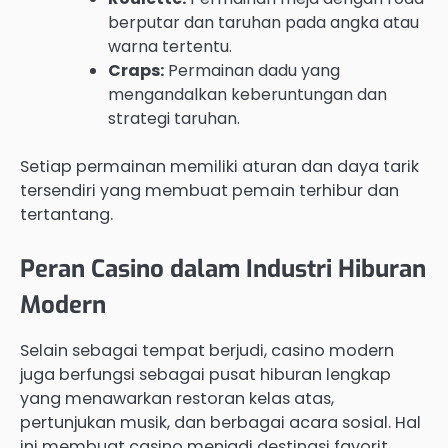
berputar dan taruhan pada angka atau
warna tertentu.
Craps:
Permainan dadu yang
mengandalkan keberuntungan dan
strategi taruhan.
Setiap permainan memiliki aturan dan daya tarik
tersendiri yang membuat pemain terhibur dan
tertantang.
Peran Casino dalam Industri Hiburan
Modern
Selain sebagai tempat berjudi, casino modern
juga berfungsi sebagai pusat hiburan lengkap
yang menawarkan restoran kelas atas,
pertunjukan musik, dan berbagai acara sosial. Hal
ini membuat casino menjadi destinasi favorit