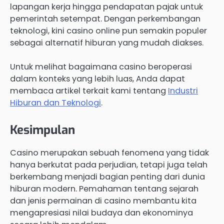
lapangan kerja hingga pendapatan pajak untuk
pemerintah setempat. Dengan perkembangan
teknologi, kini casino online pun semakin populer
sebagai alternatif hiburan yang mudah diakses.
Untuk melihat bagaimana casino beroperasi
dalam konteks yang lebih luas, Anda dapat
membaca artikel terkait kami tentang
Industri
Hiburan dan Teknologi
.
Kesimpulan
Casino merupakan sebuah fenomena yang tidak
hanya berkutat pada perjudian, tetapi juga telah
berkembang menjadi bagian penting dari dunia
hiburan modern. Pemahaman tentang sejarah
dan jenis permainan di casino membantu kita
mengapresiasi nilai budaya dan ekonominya