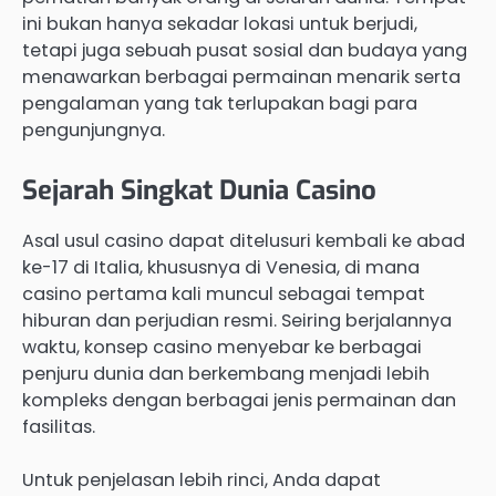
ini bukan hanya sekadar lokasi untuk berjudi,
tetapi juga sebuah pusat sosial dan budaya yang
menawarkan berbagai permainan menarik serta
pengalaman yang tak terlupakan bagi para
pengunjungnya.
Sejarah Singkat Dunia Casino
Asal usul casino dapat ditelusuri kembali ke abad
ke-17 di Italia, khususnya di Venesia, di mana
casino pertama kali muncul sebagai tempat
hiburan dan perjudian resmi. Seiring berjalannya
waktu, konsep casino menyebar ke berbagai
penjuru dunia dan berkembang menjadi lebih
kompleks dengan berbagai jenis permainan dan
fasilitas.
Untuk penjelasan lebih rinci, Anda dapat