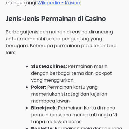
mengunjungi
Wikipedia - Kasino
.
Jenis-Jenis Permainan di Casino
Berbagai jenis permainan di casino dirancang
untuk memenuhi selera pengunjung yang
beragam. Beberapa permainan populer antara
lain:
Slot Machines:
Permainan mesin
dengan berbagai tema dan jackpot
yang menggiurkan.
Poker:
Permainan kartu yang
memerlukan strategi dan kejelian
membaca lawan.
Blackjack:
Permainan kartu di mana
pemain berusaha mendekati angka 21
tanpa melewati batas.
Roulette:
Permainan meja dengan roda