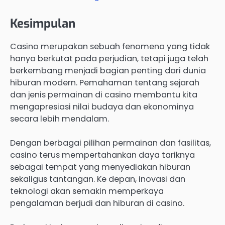
Kesimpulan
Casino merupakan sebuah fenomena yang tidak
hanya berkutat pada perjudian, tetapi juga telah
berkembang menjadi bagian penting dari dunia
hiburan modern. Pemahaman tentang sejarah
dan jenis permainan di casino membantu kita
mengapresiasi nilai budaya dan ekonominya
secara lebih mendalam.
Dengan berbagai pilihan permainan dan fasilitas,
casino terus mempertahankan daya tariknya
sebagai tempat yang menyediakan hiburan
sekaligus tantangan. Ke depan, inovasi dan
teknologi akan semakin memperkaya
pengalaman berjudi dan hiburan di casino.