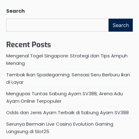
Search
Search
Recent Posts
Mengenal Togel Singapore: Strategi dan Tips Ampuh
Menang
Tembak Ikan Spadegaming: Sensasi Seru Berburu Ikan
di Layar
Mengupas Tuntas Sabung Ayam SV388, Arena Adu
Ayam Online Terpopuler
Odds dan Jenis Ayam Terbaik di Sabung Ayam SV388
Serunya Bermain Live Casino Evolution Gaming
Langsung di Slot25