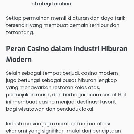
strategi taruhan.
Setiap permainan memiliki aturan dan daya tarik
tersendiri yang membuat pemain terhibur dan
tertantang.
Peran Casino dalam Industri Hiburan
Modern
Selain sebagai tempat berjudi, casino modern
juga berfungsi sebagai pusat hiburan lengkap
yang menawarkan restoran kelas atas,
pertunjukan musik, dan berbagai acara sosial. Hal
ini membuat casino menjadi destinasi favorit
bagi wisatawan dan penduduk lokal.
Industri casino juga memberikan kontribusi
ekonomi yang signifikan, mulai dari penciptaan