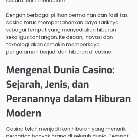
secara lebih mendalam.
Dengan berbagai pilihan permainan dan fasilitas,
casino terus mempertahankan daya tariknya
sebagai tempat yang menyediakan hiburan
sekaligus tantangan. Ke depan, inovasi dan
teknologi akan semakin memperkaya
pengalaman berjudi dan hiburan di casino.
Mengenal Dunia Casino:
Sejarah, Jenis, dan
Peranannya dalam Hiburan
Modern
Casino telah menjadi ikon hiburan yang menarik
perhatian banyak orang di seluruh dunia. Tempat