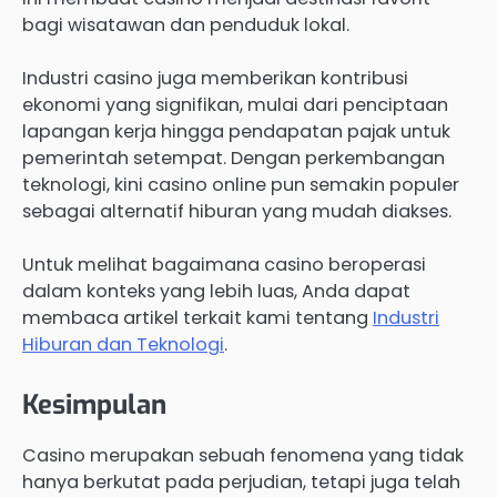
bagi wisatawan dan penduduk lokal.
Industri casino juga memberikan kontribusi
ekonomi yang signifikan, mulai dari penciptaan
lapangan kerja hingga pendapatan pajak untuk
pemerintah setempat. Dengan perkembangan
teknologi, kini casino online pun semakin populer
sebagai alternatif hiburan yang mudah diakses.
Untuk melihat bagaimana casino beroperasi
dalam konteks yang lebih luas, Anda dapat
membaca artikel terkait kami tentang
Industri
Hiburan dan Teknologi
.
Kesimpulan
Casino merupakan sebuah fenomena yang tidak
hanya berkutat pada perjudian, tetapi juga telah