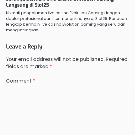
Langsung di Slot25
Nikmati pengalaman live casino Evolution Gaming dengan
dealer profesional dan fitur menarik hanya di Slot25. Panduan
lengkap bermain live casino Evolution Gaming yang seru dan
menguntungkan.
Leave a Reply
Your email address will not be published.
Required
fields are marked
*
Comment
*