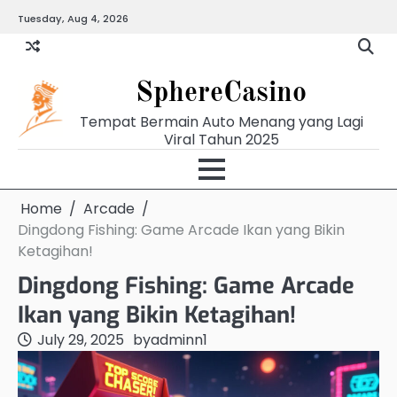
Skip
Tuesday, Aug 4, 2026
to
content
SphereCasino
Tempat Bermain Auto Menang yang Lagi
Viral Tahun 2025
Home
Arcade
Dingdong Fishing: Game Arcade Ikan yang Bikin
Ketagihan!
Dingdong Fishing: Game Arcade
Ikan yang Bikin Ketagihan!
July 29, 2025
by
adminn1