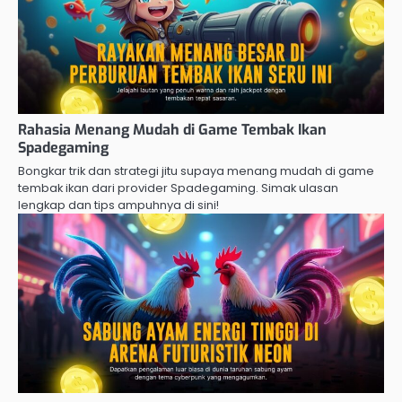
Rahasia Menang Mudah di Game Tembak Ikan
Spadegaming
Bongkar trik dan strategi jitu supaya menang mudah di game
tembak ikan dari provider Spadegaming. Simak ulasan
lengkap dan tips ampuhnya di sini!