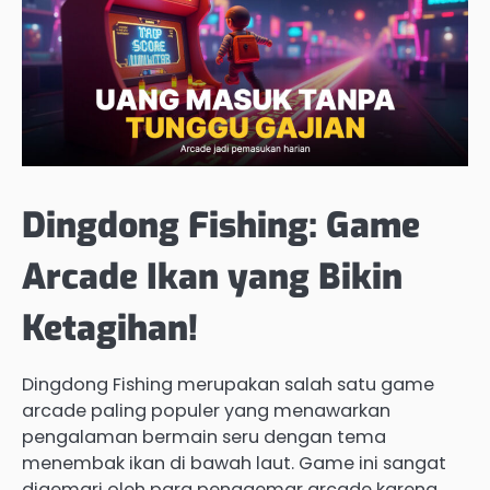
Dingdong Fishing: Game
Arcade Ikan yang Bikin
Ketagihan!
Dingdong Fishing merupakan salah satu game
arcade paling populer yang menawarkan
pengalaman bermain seru dengan tema
menembak ikan di bawah laut. Game ini sangat
digemari oleh para penggemar arcade karena