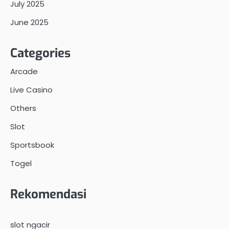
July 2025
June 2025
Categories
Arcade
Live Casino
Others
Slot
Sportsbook
Togel
Rekomendasi
slot ngacir