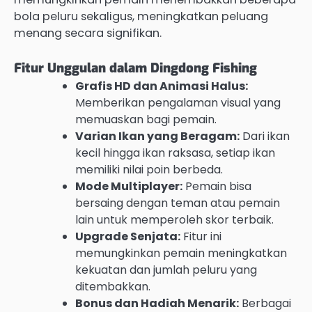
bola peluru sekaligus, meningkatkan peluang
menang secara signifikan.
Fitur Unggulan dalam Dingdong Fishing
Grafis HD dan Animasi Halus:
Memberikan pengalaman visual yang
memuaskan bagi pemain.
Varian Ikan yang Beragam:
Dari ikan
kecil hingga ikan raksasa, setiap ikan
memiliki nilai poin berbeda.
Mode Multiplayer:
Pemain bisa
bersaing dengan teman atau pemain
lain untuk memperoleh skor terbaik.
Upgrade Senjata:
Fitur ini
memungkinkan pemain meningkatkan
kekuatan dan jumlah peluru yang
ditembakkan.
Bonus dan Hadiah Menarik:
Berbagai