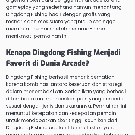
gameplay yang sederhana namun menantang.
Dingdong Fishing hadir dengan grafis yang
menarik dan efek suara yang hidup sehingga
membuat pemain betah berlama-lama
menikmati permainan ini.
Kenapa Dingdong Fishing Menjadi
Favorit di Dunia Arcade?
Dingdong Fishing berhasil menarik perhatian
karena kombinasi antara keseruan dan strategi
dalam menembak ikan. Setiap ikan yang berhasil
ditembak akan memberikan poin yang berbeda
sesuai dengan jenis dan ukurannya. Permainan ini
menuntut ketepatan dan kecepatan pemain
untuk mendapatkan skor tinggi. Keunikan dari
Dingdong Fishing adalah fitur multishot yang
memungkinkan pemain menembakkan beberapa