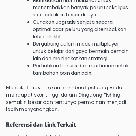
Manfaatkan fitur multishot untuk
menembakkan banyak peluru sekaligus
saat ada ikan besar di layar.
Gunakan upgrade senjata secara
optimal agar peluru yang ditembakkan
lebih efektif.
Bergabung dalam mode multiplayer
untuk belajar dari gaya bermain pemain
lain dan meningkatkan strategi.
Perhatikan bonuss dan misi harian untuk
tambahan poin dan coin.
Mengikuti tips ini akan membuat peluang Anda
mendapat skor tinggi dalam Dingdong Fishing
semakin besar dan tentunya permainan menjadi
lebih menyenangkan.
Referensi dan Link Terkait