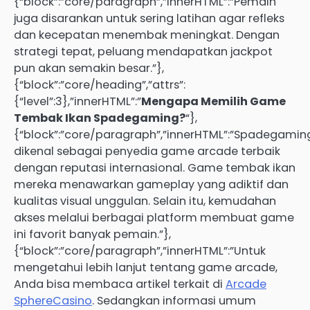
{“block”:”core/paragraph”,”innerHTML”:”Pemain
juga disarankan untuk sering latihan agar refleks
dan kecepatan menembak meningkat. Dengan
strategi tepat, peluang mendapatkan jackpot
pun akan semakin besar.”},
{“block”:”core/heading”,”attrs”:
{“level”:3},”innerHTML”:”
Mengapa Memilih Game
Tembak Ikan Spadegaming?
“},
{“block”:”core/paragraph”,”innerHTML”:”Spadegamin
dikenal sebagai penyedia game arcade terbaik
dengan reputasi internasional. Game tembak ikan
mereka menawarkan gameplay yang adiktif dan
kualitas visual unggulan. Selain itu, kemudahan
akses melalui berbagai platform membuat game
ini favorit banyak pemain.”},
{“block”:”core/paragraph”,”innerHTML”:”Untuk
mengetahui lebih lanjut tentang game arcade,
Anda bisa membaca artikel terkait di
Arcade
SphereCasino
. Sedangkan informasi umum