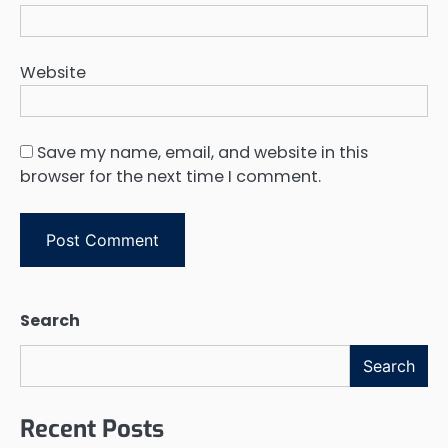
Website
Save my name, email, and website in this
browser for the next time I comment.
Search
Search
Recent Posts