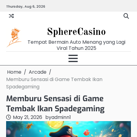
Skip
Thursday, Aug 6, 2026
to
content
SphereCasino
Tempat Bermain Auto Menang yang Lagi
Viral Tahun 2025
Home
Arcade
Memburu Sensasi di Game Tembak Ikan
Spadegaming
Memburu Sensasi di Game
Tembak Ikan Spadegaming
May 21, 2026
by
adminn1