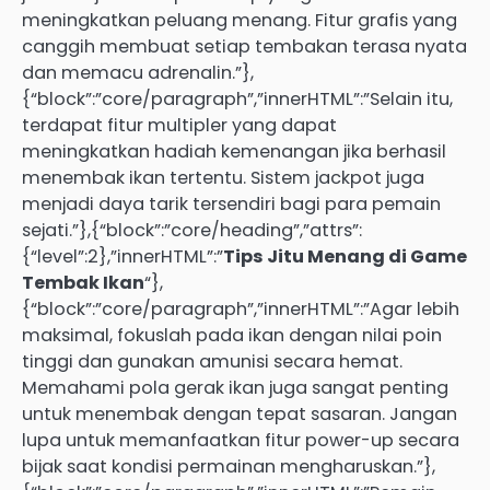
meningkatkan peluang menang. Fitur grafis yang
canggih membuat setiap tembakan terasa nyata
dan memacu adrenalin.”},
{“block”:”core/paragraph”,”innerHTML”:”Selain itu,
terdapat fitur multipler yang dapat
meningkatkan hadiah kemenangan jika berhasil
menembak ikan tertentu. Sistem jackpot juga
menjadi daya tarik tersendiri bagi para pemain
sejati.”},{“block”:”core/heading”,”attrs”:
{“level”:2},”innerHTML”:”
Tips Jitu Menang di Game
Tembak Ikan
“},
{“block”:”core/paragraph”,”innerHTML”:”Agar lebih
maksimal, fokuslah pada ikan dengan nilai poin
tinggi dan gunakan amunisi secara hemat.
Memahami pola gerak ikan juga sangat penting
untuk menembak dengan tepat sasaran. Jangan
lupa untuk memanfaatkan fitur power-up secara
bijak saat kondisi permainan mengharuskan.”},