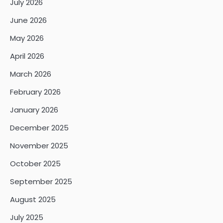
July 2026
June 2026
May 2026
April 2026
March 2026
February 2026
January 2026
December 2025
November 2025
October 2025
September 2025
August 2025
July 2025