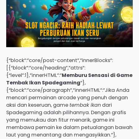
{“block”:”core/post-content”,”innerBlocks”:
[{“block”:”core/heading”,”attrs”:
{“level”:1},”innerHTML”:”
Memburu Sensasi di Game
Tembak Ikan Spadegaming
“},
{“block”:”core/paragraph”,”innerHTML”:”Jika Anda
mencari permainan arcade yang penuh dengan
aksi dan keseruan, game
tembak ikan
dari
Spadegaming adalah pilihannya. Dengan grafis
yang memukau dan fitur menarik, game ini
membawa pemain ke dalam petualangan bawah
laut yang menantang dan mengasyikkan.”},