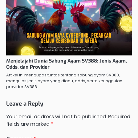
Menjelajahi Dunia Sabung Ayam SV388: Jenis Ayam,
Odds, dan Provider
Artikel ini mengupas tuntas tentang sabung ayam SV388,
mengulas jenis ayam yang diadu, odds, serta keunggulan
provider SV388.
Leave a Reply
Your email address will not be published.
Required
fields are marked
*