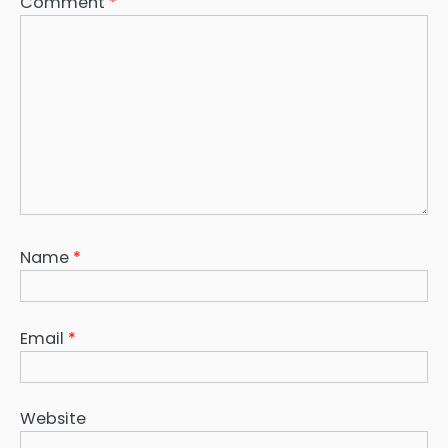
Comment
*
Name
*
Email
*
Website