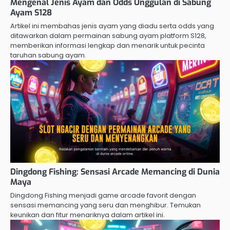
Mengenal Jenis Ayam dan Odds Unggulan di Sabung
Ayam S128
Artikel ini membahas jenis ayam yang diadu serta odds yang
ditawarkan dalam permainan sabung ayam platform S128,
memberikan informasi lengkap dan menarik untuk pecinta
taruhan sabung ayam.
Dingdong Fishing: Sensasi Arcade Memancing di Dunia
Maya
Dingdong Fishing menjadi game arcade favorit dengan
sensasi memancing yang seru dan menghibur. Temukan
keunikan dan fitur menariknya dalam artikel ini.