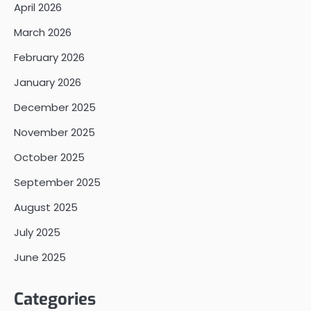
April 2026
March 2026
February 2026
January 2026
December 2025
November 2025
October 2025
September 2025
August 2025
July 2025
June 2025
Categories