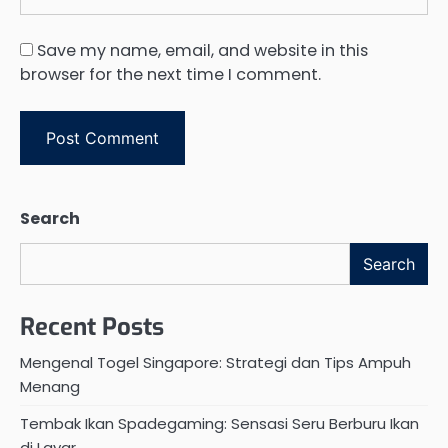
Save my name, email, and website in this
browser for the next time I comment.
Search
Search
Recent Posts
Mengenal Togel Singapore: Strategi dan Tips Ampuh
Menang
Tembak Ikan Spadegaming: Sensasi Seru Berburu Ikan
di Layar