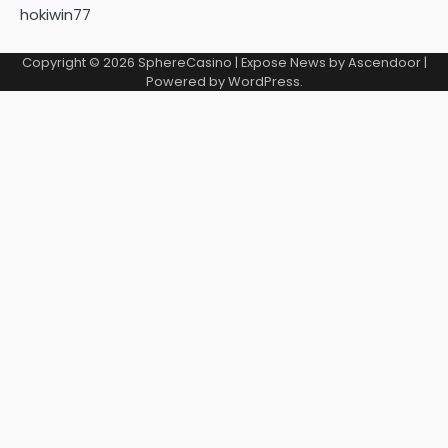
hokiwin77
Copyright © 2026
SphereCasino
| Expose News by
Ascendoor
|
Powered by
WordPress
.