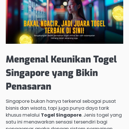
Mengenal Keunikan Togel
Singapore yang Bikin
Penasaran
Singapore bukan hanya terkenal sebagai pusat
bisnis dan wisata, tapi juga punya daya tarik
khusus melalui
Togel Singapore
. Jenis togel yang
satu ini menawarkan sensasi tersendiri bagi
penggemar angka dengan sistem permainan