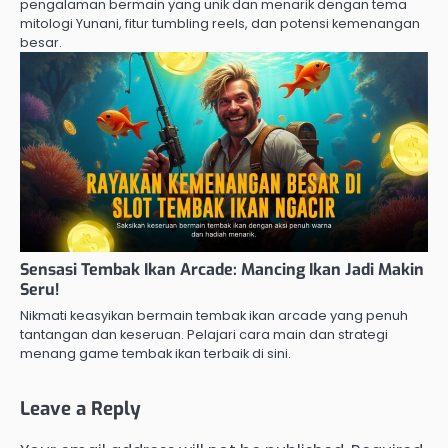
pengalaman bermain yang unik dan menarik dengan tema
mitologi Yunani, fitur tumbling reels, dan potensi kemenangan
besar.
Sensasi Tembak Ikan Arcade: Mancing Ikan Jadi Makin
Seru!
Nikmati keasyikan bermain tembak ikan arcade yang penuh
tantangan dan keseruan. Pelajari cara main dan strategi
menang game tembak ikan terbaik di sini.
Leave a Reply