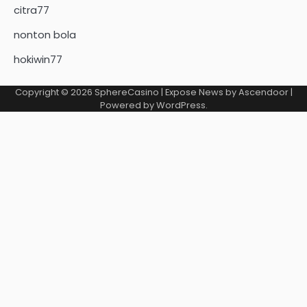
citra77
nonton bola
hokiwin77
Copyright © 2026
SphereCasino
| Expose News by
Ascendoor
|
Powered by
WordPress
.