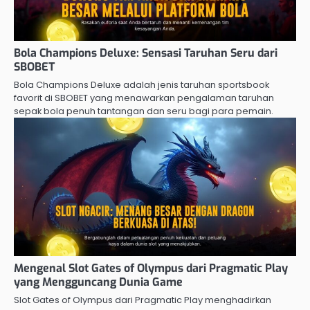
Bola Champions Deluxe: Sensasi Taruhan Seru dari
SBOBET
Bola Champions Deluxe adalah jenis taruhan sportsbook
favorit di SBOBET yang menawarkan pengalaman taruhan
sepak bola penuh tantangan dan seru bagi para pemain.
Mengenal Slot Gates of Olympus dari Pragmatic Play
yang Mengguncang Dunia Game
Slot Gates of Olympus dari Pragmatic Play menghadirkan