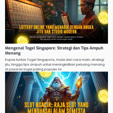
Mengenal Togel Singapore: Strategi dan Tips Ampuh
Menang
Kupas tuntas Togel Singapore, mulai dari cara main, strategi
jitu, hingga tips ampuh untuk meningkatkan peluang menang
di pasaran togel paling populer ini.