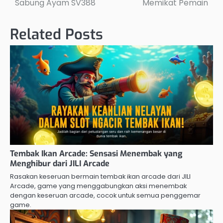
Sabung Ayam SV388
Memikat Pemain
Related Posts
Tembak Ikan Arcade: Sensasi Menembak yang
Menghibur dari JILI Arcade
Rasakan keseruan bermain tembak ikan arcade dari JILI
Arcade, game yang menggabungkan aksi menembak
dengan keseruan arcade, cocok untuk semua penggemar
game.