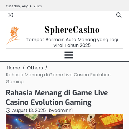
Skip
Tuesday, Aug 4, 2026
to
content
SphereCasino
Tempat Bermain Auto Menang yang Lagi
Viral Tahun 2025
Home
Others
Rahasia Menang di Game Live Casino Evolution
Gaming
Rahasia Menang di Game Live
Casino Evolution Gaming
August 13, 2025
by
adminn1