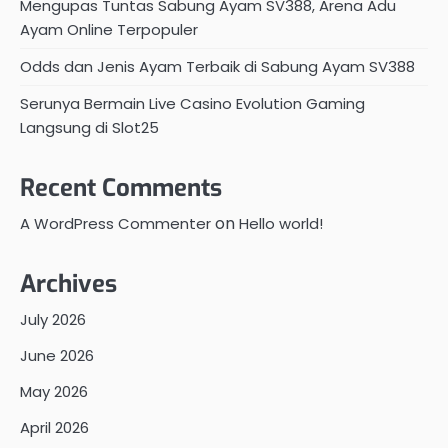
Mengupas Tuntas Sabung Ayam SV388, Arena Adu
Ayam Online Terpopuler
Odds dan Jenis Ayam Terbaik di Sabung Ayam SV388
Serunya Bermain Live Casino Evolution Gaming
Langsung di Slot25
Recent Comments
on
A WordPress Commenter
Hello world!
Archives
July 2026
June 2026
May 2026
April 2026