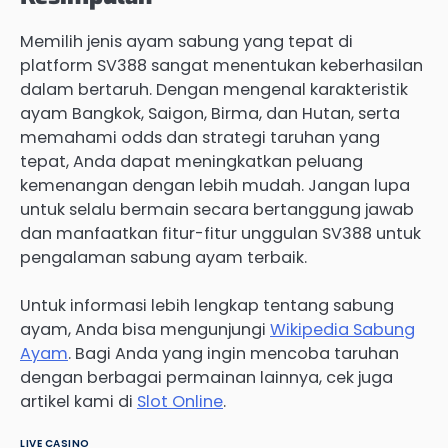
Memilih jenis ayam sabung yang tepat di
platform SV388 sangat menentukan keberhasilan
dalam bertaruh. Dengan mengenal karakteristik
ayam Bangkok, Saigon, Birma, dan Hutan, serta
memahami odds dan strategi taruhan yang
tepat, Anda dapat meningkatkan peluang
kemenangan dengan lebih mudah. Jangan lupa
untuk selalu bermain secara bertanggung jawab
dan manfaatkan fitur-fitur unggulan SV388 untuk
pengalaman sabung ayam terbaik.
Untuk informasi lebih lengkap tentang sabung
ayam, Anda bisa mengunjungi
Wikipedia Sabung
Ayam
. Bagi Anda yang ingin mencoba taruhan
dengan berbagai permainan lainnya, cek juga
artikel kami di
Slot Online
.
LIVE CASINO