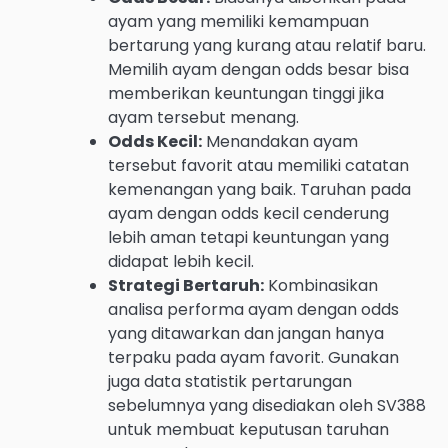
ayam yang memiliki kemampuan
bertarung yang kurang atau relatif baru.
Memilih ayam dengan odds besar bisa
memberikan keuntungan tinggi jika
ayam tersebut menang.
Odds Kecil:
Menandakan ayam
tersebut favorit atau memiliki catatan
kemenangan yang baik. Taruhan pada
ayam dengan odds kecil cenderung
lebih aman tetapi keuntungan yang
didapat lebih kecil.
Strategi Bertaruh:
Kombinasikan
analisa performa ayam dengan odds
yang ditawarkan dan jangan hanya
terpaku pada ayam favorit. Gunakan
juga data statistik pertarungan
sebelumnya yang disediakan oleh SV388
untuk membuat keputusan taruhan