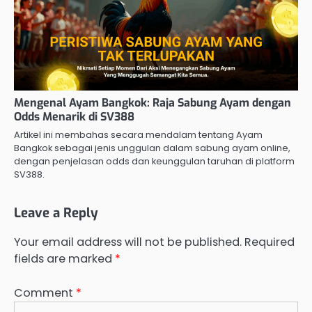
Mengenal Ayam Bangkok: Raja Sabung Ayam dengan
Odds Menarik di SV388
Artikel ini membahas secara mendalam tentang Ayam
Bangkok sebagai jenis unggulan dalam sabung ayam online,
dengan penjelasan odds dan keunggulan taruhan di platform
SV388.
Leave a Reply
Your email address will not be published.
Required
fields are marked
*
Comment
*