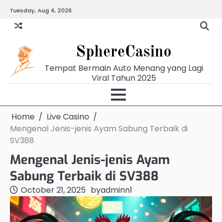
Skip
Tuesday, Aug 4, 2026
to
content
SphereCasino
Tempat Bermain Auto Menang yang Lagi
Viral Tahun 2025
Home
Live Casino
Mengenal Jenis-jenis Ayam Sabung Terbaik di
SV388
Mengenal Jenis-jenis Ayam
Sabung Terbaik di SV388
October 21, 2025
by
adminn1