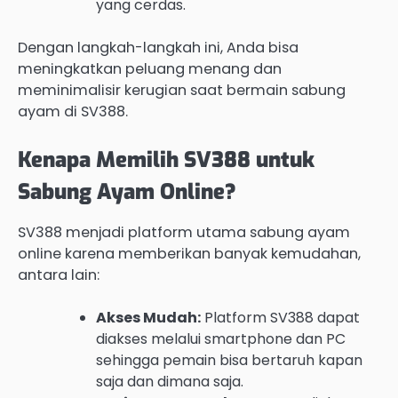
yang cerdas.
Dengan langkah-langkah ini, Anda bisa
meningkatkan peluang menang dan
meminimalisir kerugian saat bermain sabung
ayam di SV388.
Kenapa Memilih SV388 untuk
Sabung Ayam Online?
SV388 menjadi platform utama sabung ayam
online karena memberikan banyak kemudahan,
antara lain:
Akses Mudah:
Platform SV388 dapat
diakses melalui smartphone dan PC
sehingga pemain bisa bertaruh kapan
saja dan dimana saja.