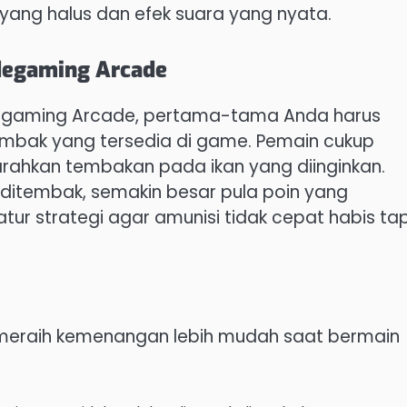
ang halus dan efek suara yang nyata.
degaming Arcade
egaming Arcade, pertama-tama Anda harus
bak yang tersedia di game. Pemain cukup
ahkan tembakan pada ikan yang diinginkan.
 ditembak, semakin besar pula poin yang
ur strategi agar amunisi tidak cepat habis tap
 meraih kemenangan lebih mudah saat bermain