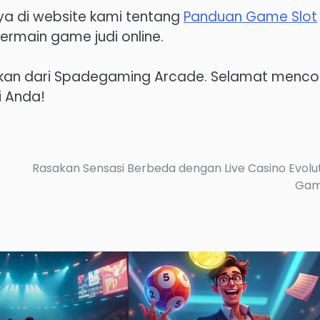
nya di website kami tentang
Panduan Game Slot
main game judi online.
kan dari Spadegaming Arcade. Selamat menc
i Anda!
Rasakan Sensasi Berbeda dengan Live Casino Evolu
Gam