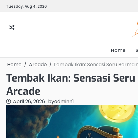
Skip
Tuesday, Aug 4, 2026
to
content
Home
S
Home
Arcade
Tembak Ikan: Sensasi Seru Berma
Tembak Ikan: Sensasi Ser
Arcade
April 26, 2026
by
adminn1