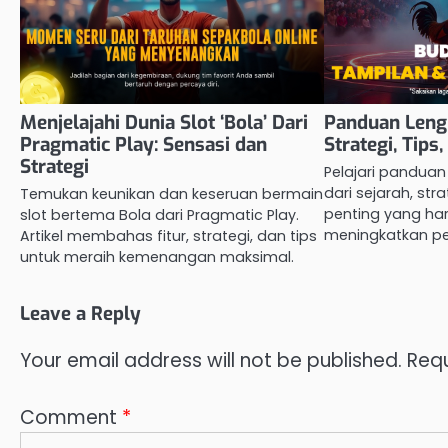
Menjelajahi Dunia Slot ‘Bola’ Dari
Panduan Leng
Pragmatic Play: Sensasi dan
Strategi, Tips
Strategi
Pelajari panduan
dari sejarah, str
Temukan keunikan dan keseruan bermain
penting yang har
slot bertema Bola dari Pragmatic Play.
meningkatkan p
Artikel membahas fitur, strategi, dan tips
untuk meraih kemenangan maksimal.
Leave a Reply
Your email address will not be published.
Requ
Comment
*