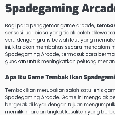
Spadegaming Arcad
Bagi para penggemar game arcade,
tembak
sensasi luar biasa yang tidak boleh dilewa
seru dengan grafis bawah laut yang memuk
ini, kita akan membahas secara mendalam m
Spadegaming Arcade, termasuk cara bermain, 
gunakan untuk meningkatkan peluang menan
Apa Itu Game Tembak Ikan Spadegam
Tembak ikan merupakan salah satu jenis gam
Spadegaming Arcade. Game ini mengajak pe
bergerak di layar dengan tujuan mengumpulk
memiliki nilai dan tingkat kesulitan yang b