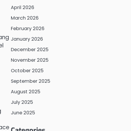
April 2026
March 2026
February 2026
yang
January 2026
el
December 2025
November 2025
October 2025
September 2025
August 2025
July 2025
g
June 2025
face
Categories