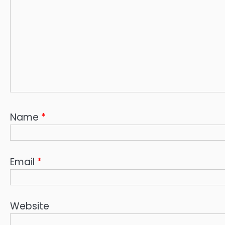
Name
*
Email
*
Website