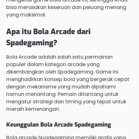
bisa merasakan keseruan dan peluang menang
yang maksimal.
Apa itu Bola Arcade dari
Spadegaming?
Bola Arcade adalah salah satu permainan
populer dalam kategori arcade yang
dikembangkan oleh Spadegaming. Game ini
menghadirkan konsep bola yang bergerak cepat
dengan mekanisme yang mudah dipahami
namun menantang. Pemain ditantang untuk
mengatur strategi dan timing yang tepat untuk
meraih kemenangan.
Keunggulan Bola Arcade Spadegaming
Bola arcade Spadegaming memiliki grafis yang