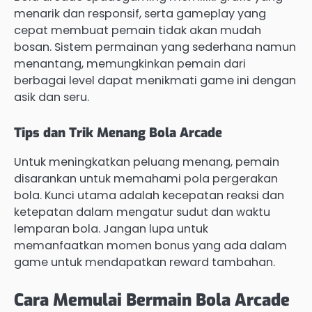
menarik dan responsif, serta gameplay yang
cepat membuat pemain tidak akan mudah
bosan. Sistem permainan yang sederhana namun
menantang, memungkinkan pemain dari
berbagai level dapat menikmati game ini dengan
asik dan seru.
Tips dan Trik Menang Bola Arcade
Untuk meningkatkan peluang menang, pemain
disarankan untuk memahami pola pergerakan
bola. Kunci utama adalah kecepatan reaksi dan
ketepatan dalam mengatur sudut dan waktu
lemparan bola. Jangan lupa untuk
memanfaatkan momen bonus yang ada dalam
game untuk mendapatkan reward tambahan.
Cara Memulai Bermain Bola Arcade