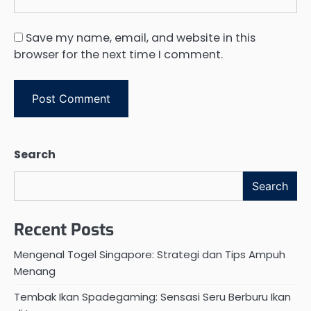
Save my name, email, and website in this
browser for the next time I comment.
Search
Search
Recent Posts
Mengenal Togel Singapore: Strategi dan Tips Ampuh
Menang
Tembak Ikan Spadegaming: Sensasi Seru Berburu Ikan