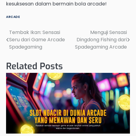
kesuksesan dalam bermain bola arcade!
ARCADE
Tembak Ikan: Sensasi
Menguji Sensasi
Post
Seru dari Game Arcade
Dingdong Fishing dari
navigation
Spadegaming
Spadegaming Arcade
Related Posts