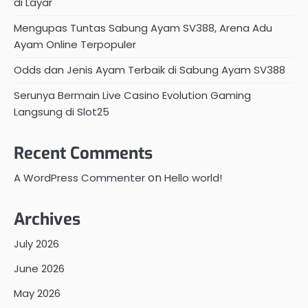
di Layar
Mengupas Tuntas Sabung Ayam SV388, Arena Adu
Ayam Online Terpopuler
Odds dan Jenis Ayam Terbaik di Sabung Ayam SV388
Serunya Bermain Live Casino Evolution Gaming
Langsung di Slot25
Recent Comments
on
A WordPress Commenter
Hello world!
Archives
July 2026
June 2026
May 2026