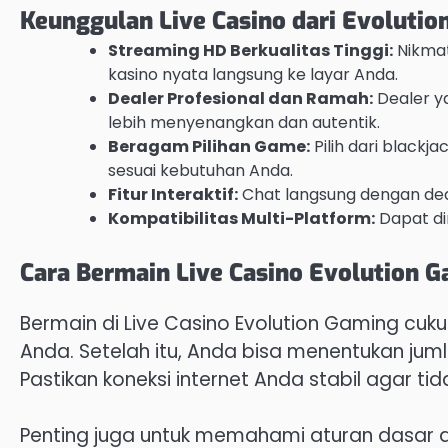
Keunggulan Live Casino dari Evoluti
Streaming HD Berkualitas Tinggi:
Nikmat
kasino nyata langsung ke layar Anda.
Dealer Profesional dan Ramah:
Dealer y
lebih menyenangkan dan autentik.
Beragam Pilihan Game:
Pilih dari blackj
sesuai kebutuhan Anda.
Fitur Interaktif:
Chat langsung dengan deal
Kompatibilitas Multi-Platform:
Dapat dim
Cara Bermain Live Casino Evolution 
Bermain di Live Casino Evolution Gaming cuk
Anda. Setelah itu, Anda bisa menentukan jum
Pastikan koneksi internet Anda stabil agar 
Penting juga untuk memahami aturan dasar da