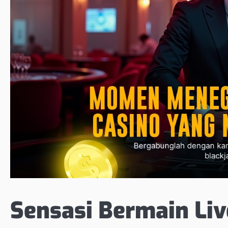
Sensasi Bermain Liv