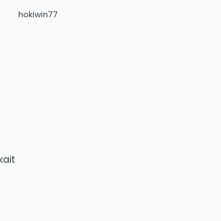
hokiwin77
kait