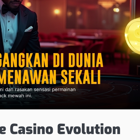
e Casino Evolution