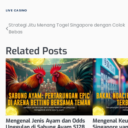
LIVE CASINO
Strategi Jitu Menang Togel Singapore dengan Colok
Post
Bebas
navigation
Related Posts
Mengenal Jenis Ayam dan Odds
Mengenal Keu
Unggulan di Sabung Ayam S128
Singapore yan