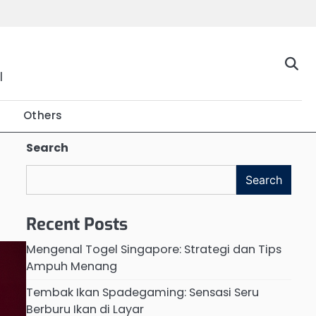
l
l
Others
Search
Search
Recent Posts
Mengenal Togel Singapore: Strategi dan Tips
Ampuh Menang
Tembak Ikan Spadegaming: Sensasi Seru
Berburu Ikan di Layar