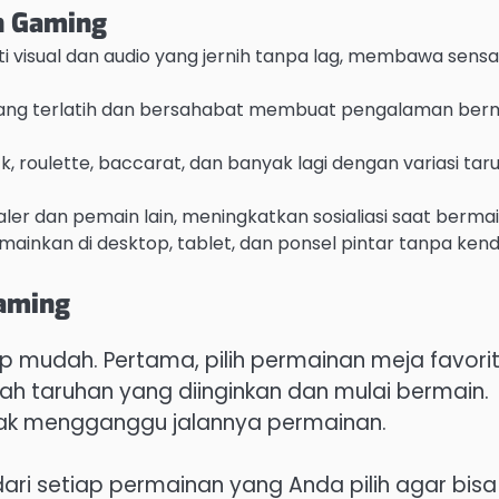
on Gaming
i visual dan audio yang jernih tanpa lag, membawa sensa
ang terlatih dan bersahabat membuat pengalaman ber
ack, roulette, baccarat, dan banyak lagi dengan variasi ta
er dan pemain lain, meningkatkan sosialiasi saat bermai
ainkan di desktop, tablet, dan ponsel pintar tanpa kend
Gaming
up mudah. Pertama, pilih permainan meja favori
lah taruhan yang diinginkan dan mulai bermain.
tidak mengganggu jalannya permainan.
ri setiap permainan yang Anda pilih agar bisa