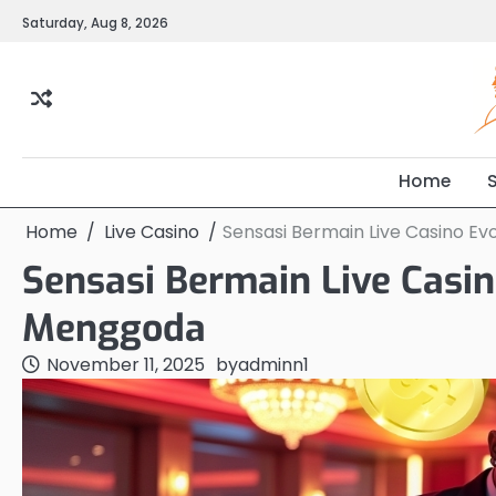
Skip
Saturday, Aug 8, 2026
to
content
Home
S
Home
Live Casino
Sensasi Bermain Live Casino E
Sensasi Bermain Live Casi
Menggoda
November 11, 2025
by
adminn1