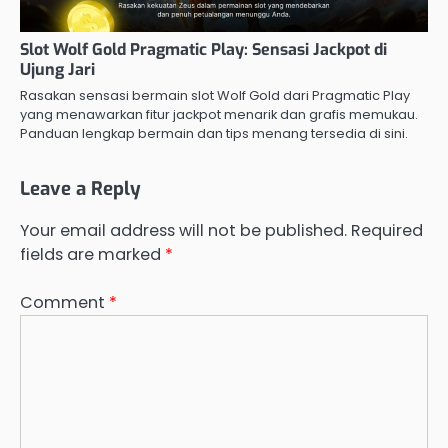
Slot Wolf Gold Pragmatic Play: Sensasi Jackpot di
Ujung Jari
Rasakan sensasi bermain slot Wolf Gold dari Pragmatic Play
yang menawarkan fitur jackpot menarik dan grafis memukau.
Panduan lengkap bermain dan tips menang tersedia di sini.
Leave a Reply
Your email address will not be published.
Required
fields are marked
*
Comment
*