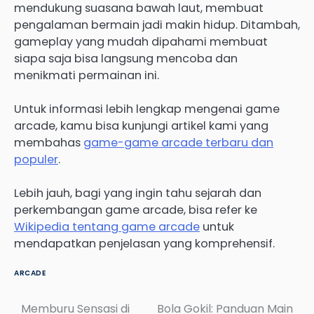
mendukung suasana bawah laut, membuat
pengalaman bermain jadi makin hidup. Ditambah,
gameplay yang mudah dipahami membuat
siapa saja bisa langsung mencoba dan
menikmati permainan ini.
Untuk informasi lebih lengkap mengenai game
arcade, kamu bisa kunjungi artikel kami yang
membahas
game-game arcade terbaru dan
populer
.
Lebih jauh, bagi yang ingin tahu sejarah dan
perkembangan game arcade, bisa refer ke
Wikipedia tentang game arcade
untuk
mendapatkan penjelasan yang komprehensif.
ARCADE
Memburu Sensasi di
Bola Gokil: Panduan Main
Post