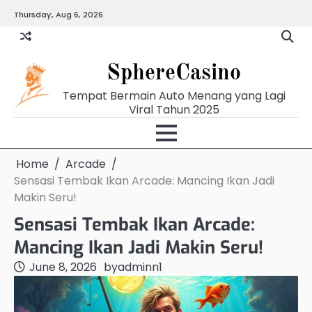
Skip
Thursday, Aug 6, 2026
to
content
SphereCasino
Tempat Bermain Auto Menang yang Lagi
Viral Tahun 2025
Home
Arcade
Sensasi Tembak Ikan Arcade: Mancing Ikan Jadi
Makin Seru!
Sensasi Tembak Ikan Arcade:
Mancing Ikan Jadi Makin Seru!
June 8, 2026
by
adminn1