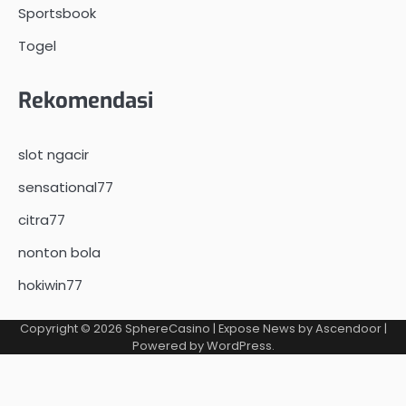
Sportsbook
Togel
Rekomendasi
slot ngacir
sensational77
citra77
nonton bola
hokiwin77
Copyright © 2026
SphereCasino
| Expose News by
Ascendoor
|
Powered by
WordPress
.